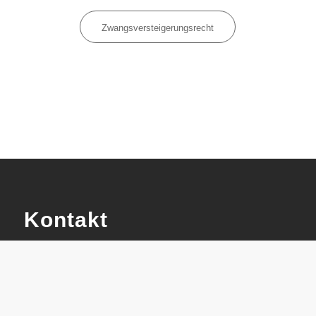
Zwangsversteigerungsrecht
Kontakt
Rechtsanwälte de Greiff & Partner
Magdeburger Straße 38-40
47800 Krefeld