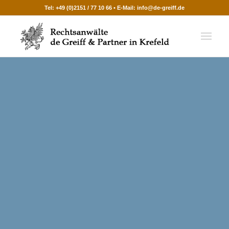
Tel:
+49 (0)2151 / 77 10 66
• E-Mail:
info@de-greiff.de