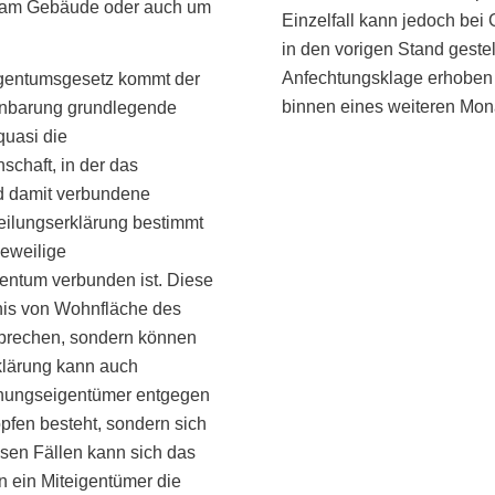
 am Gebäude oder auch um
Einzelfall kann jedoch bei
in den vorigen Stand gestel
Anfechtungsklage erhoben 
entumsgesetz kommt der
binnen eines weiteren Mon
einbarung grundlegende
quasi die
chaft, in der das
d damit verbundene
Teilungserklärung bestimmt
jeweilige
ntum verbunden ist. Diese
nis von Wohnfläche des
prechen, sondern können
klärung kann auch
hnungseigentümer entgegen
pfen besteht, sondern sich
esen Fällen kann sich das
 ein Miteigentümer die