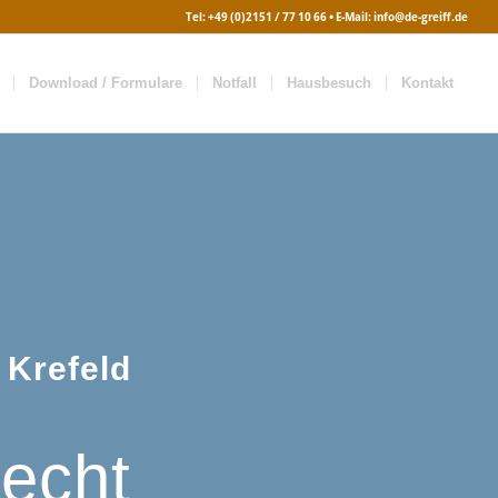
Tel:
+49 (0)2151 / 77 10 66
• E-Mail:
info@de-greiff.de
Download / Formulare
Notfall
Hausbesuch
Kontakt
 Krefeld
echt