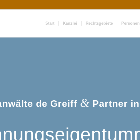
Start
Kanzlei
Rechtsgebiete
Personen
&
nwälte de Greiff
Partner in
nungseigentumr