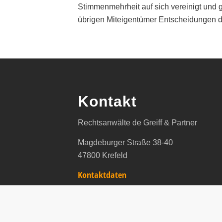
Stimmenmehrheit auf sich vereinigt und 
übrigen Miteigentümer Entscheidungen d
Kontakt
Rechtsanwälte de Greiff & Partner
Magdeburger Straße 38-40
47800 Krefeld
Kontaktdaten
Tel: +4902151771066
Fax: +49 (0 21 51) 77 01 23
E-Mail info@de-greiff.de