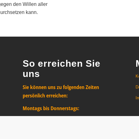
gegen den Willen aller
urchsetzen kann.
So erreichen Sie
uns
K
Sie können uns zu folgenden Zeiten
D
persönlich erreichen:
I
Montags bis Donnerstags:
von 08:30 Uhr bis 13:00 Uhr
von 14:30 Uhr bis 17:00 Uhr