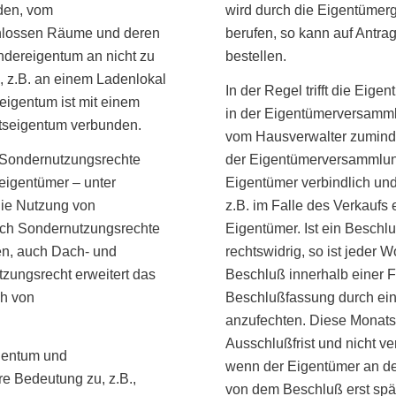
den, vom
wird durch die Eigentümer
hlossen Räume und deren
berufen, so kann auf Antra
ndereigentum an nicht zu
bestellen.
z.B. an einem Ladenlokal
In der Regel trifft die Ei
eigentum ist mit einem
in der Eigentümerversamm
tseigentum verbunden.
vom Hausverwalter zumindes
 Sondernutzungsrechte
der Eigentümerversammlung
igentümer – unter
Eigentümer verbindlich un
die Nutzung von
z.B. im Falle des Verkauf
rch Sondernutzungsrechte
Eigentümer. Ist ein Beschlu
en, auch Dach- und
rechtswidrig, so ist jeder
tzungsrecht erweitert das
Beschluß innerhalb einer Fr
h von
Beschlußfassung durch ein
anzufechten. Diese Monatsf
Ausschlußfrist und nicht ver
gentum und
wenn der Eigentümer an d
 Bedeutung zu, z.B.,
von dem Beschluß erst spät