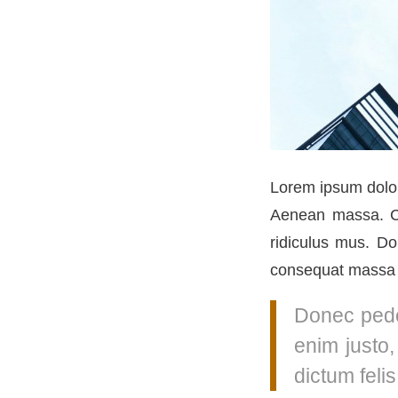
Lorem ipsum dolor
Aenean massa. Cu
ridiculus mus. D
consequat massa 
Donec pede 
enim justo,
dictum feli