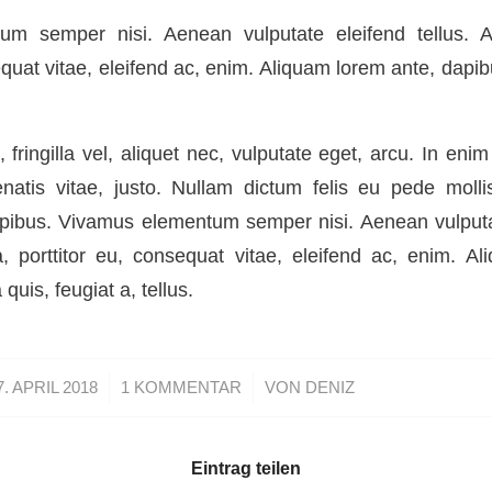
m semper nisi. Aenean vulputate eleifend tellus. A
equat vitae, eleifend ac, enim. Aliquam lorem ante, dapibu
fringilla vel, aliquet nec, vulputate eget, arcu. In enim
natis vitae, justo. Nullam dictum felis eu pede molli
apibus. Vivamus elementum semper nisi. Aenean vulputat
, porttitor eu, consequat vitae, eleifend ac, enim. A
 quis, feugiat a, tellus.
/
/
7. APRIL 2018
1 KOMMENTAR
VON
DENIZ
Eintrag teilen