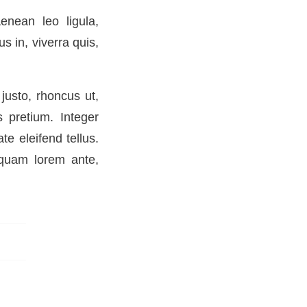
enean leo ligula,
s in, viverra quis,
 justo, rhoncus ut,
s pretium. Integer
e eleifend tellus.
liquam lorem ante,