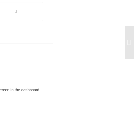
He
creen in the dashboard.