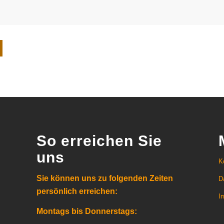
So erreichen Sie
uns
K
Sie können uns zu folgenden Zeiten
D
persönlich erreichen:
I
Montags bis Donnerstags: