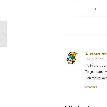
Entry with Audio
A WordPr
17. April 2018 um 
sagte:
Hi, this is a c
To get started 
Commenter ava
Antworten