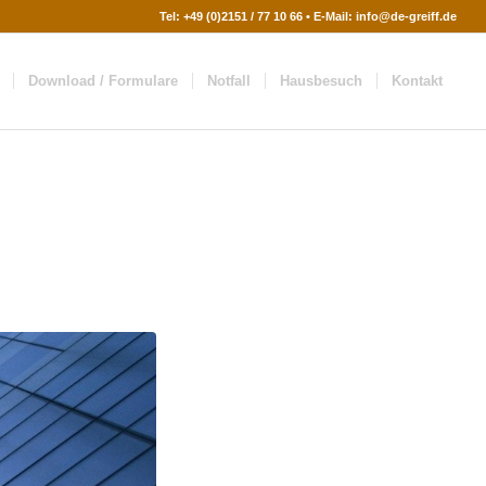
Tel:
+49 (0)2151 / 77 10 66
• E-Mail:
info@de-greiff.de
Download / Formulare
Notfall
Hausbesuch
Kontakt