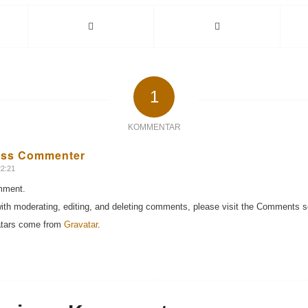
1
KOMMENTAR
ess Commenter
22:21
omment.
with moderating, editing, and deleting comments, please visit the Comments s
tars come from
Gravatar
.